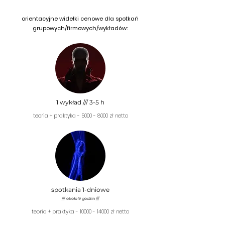
orientacyjne widełki cenowe dla spotkań
grupowych/firmowych/wykładów:
1 wykład /// 3-5 h
teoria + praktyka -
5000 - 8000
zł netto
spotkania 1-dniowe
/// około 9 godzin ///
teoria + praktyka -
10000 - 14000
zł netto