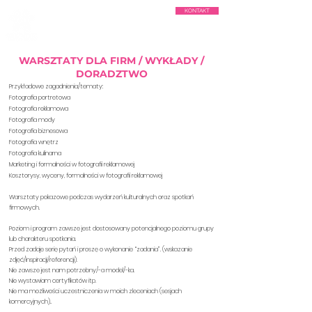
KONTAKT
WARSZTATY DLA FIRM / WYKŁADY /
DORADZTWO
Przykładowe zagadnienia/tematy:
Fotografia portretowa
Fotografia reklamowa
Fotografia mody
Fotografia biznesowa
Fotografia wnętrz
Fotografia kulinarna
Marketing i formalności w fotografii reklamowej
Kosztorysy, wyceny, formalności w fotografii reklamowej
Warsztaty pokazowe podczas wydarzeń kulturalnych oraz spotkań
firmowych.
Poziom i program zawsze jest dostosowany potencjalnego poziomu grupy
lub charakteru spotkania.
Przed zadaje serię pytań i proszę o wykonanie “zadania”. (wskazanie
zdjęć/inspiracji/referencji).
Nie zawsze jest nam potrzebny/-a model/-ka.
Nie wystawiam certyfikatów itp.
Nie ma możliwości uczestniczenia w moich zleceniach (sesjach
komercyjnych)..