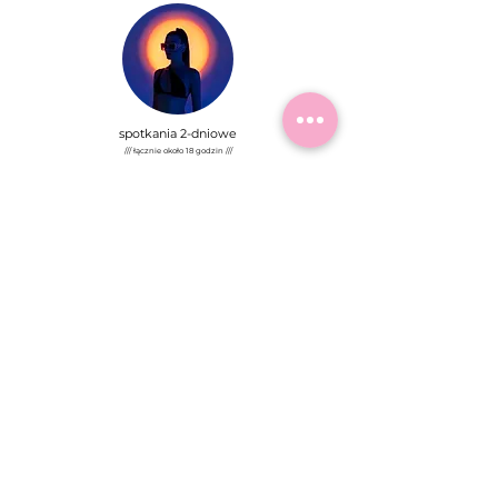
spotkania 2-dniowe
/// łącznie około 18 godzin ///
wycena indywidualna
Rezerwacja terminu - płatność 50% na podstawie wystawionej faktury pro-
forma - I Transza.
Cena nie obejmuje przestrzeni do spotkania, czy napojów, lunchów itp.
Możliwy dojazd Cała Polska - dodatkowo płatne paliwo + nocleg
Możliwe również indywidualne doradztwo w zaaranżowaniu / zbudowaniu
studio fotograficznego dla klientów indywidualnych oraz firm pod konkretne
rodzaje realizacji.
Skontaktuj się ze mną.